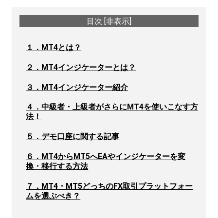
目次
[
非表示
]
１．MT4とは？
２．MT4インジケーターとは？
３．MT4インジケーター紹介
４．中級者・上級者がさらにMT4を使いこなす方
法！
５．デモ口座に関する記事
６．MT4からMT5へEAやインジケーターを変
換・移行する方法
７．MT4・MT5どっちのFX取引プラットフォー
ムを選ぶべき？