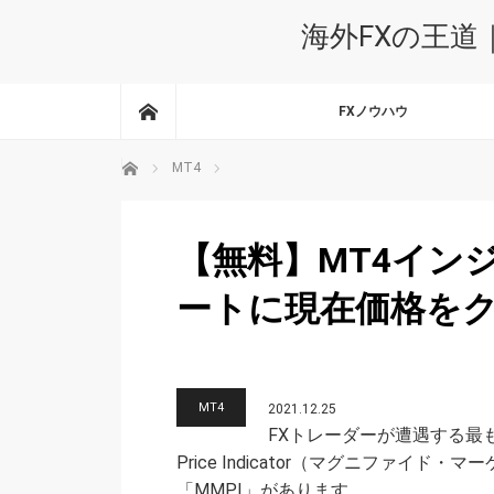
海外FXの王道
ホーム
FXノウハウ
ホーム
MT4
【無料】MT4イン
ートに現在価格を
MT4
2021.12.25
FXトレーダーが遭遇する最も便利
Price Indicator（マグニファイ
「MMPI」があります。