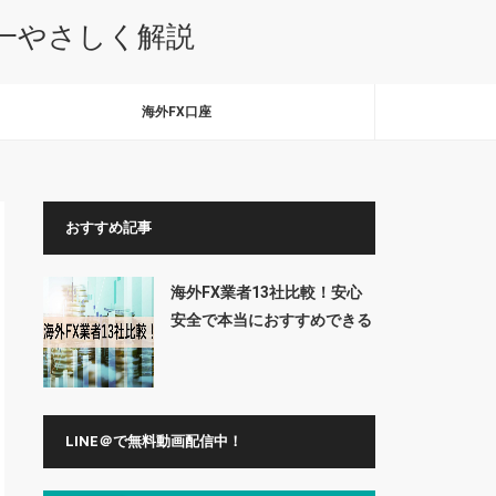
本一やさしく解説
海外FX口座
おすすめ記事
海外FX業者13社比較！安心
安全で本当におすすめできる
業者はここだ
LINE＠で無料動画配信中！