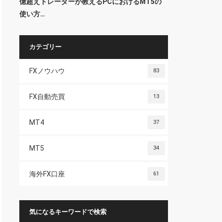
億超えトレーダーが教えるPCにおけるMT5の
使い方…
カテゴリー
FXノウハウ
83
FX自動売買
13
MT4
37
MT5
34
海外FX口座
61
気になるキーワードで検索