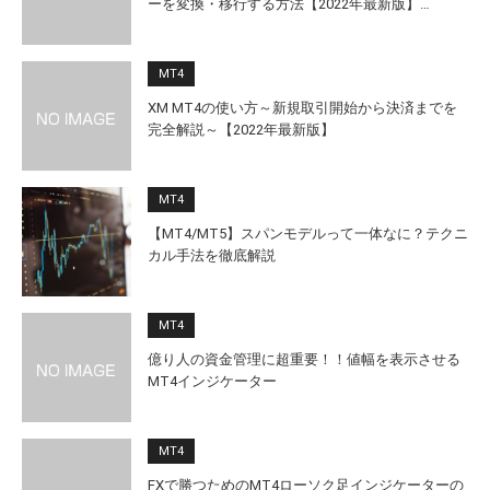
ーを変換・移行する方法【2022年最新版】…
MT4
XM MT4の使い方～新規取引開始から決済までを
完全解説～【2022年最新版】
MT4
【MT4/MT5】スパンモデルって一体なに？テクニ
カル手法を徹底解説
MT4
億り人の資金管理に超重要！！値幅を表示させる
MT4インジケーター
MT4
FXで勝つためのMT4ローソク足インジケーターの