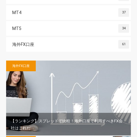
MT4
37
MT5
34
海外FX口座
61
海外FX口座
【ランキング】スプレッドで比較！海外口座で利用すべきFX会
社はこれだ