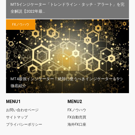
MT5インジケーター「トレンドライン・タッチ・アラート」を完
全解説【2022年最…
FXノウハウ
MT4最強インジケーター！絶対に使うべきインジケーターを5つ
徹底紹介
MENU1
MENU2
お問い合わせページ
FXノウハウ
サイトマップ
FX自動売買
プライバシーポリシー
海外FX口座