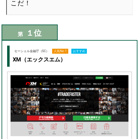
こだ！
１位
第
セーシェル金融庁（SC）
人気No.1
おすすめ
XM（エックスエム）