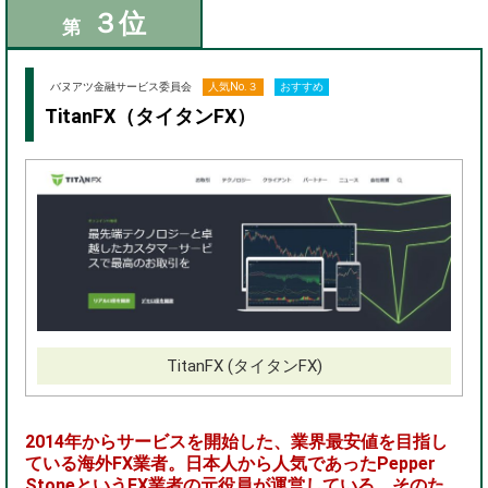
３位
第
バヌアツ金融サービス委員会
人気No.３
おすすめ
TitanFX（タイタンFX）
TitanFX (タイタンFX)
2014年からサービスを開始した、業界最安値を目指し
ている海外FX業者。日本人から人気であったPepper
StoneというFX業者の元役員が運営している。そのた