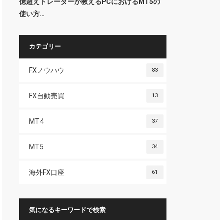
億超えトレーダーが教えるPCにおけるMT5の
使い方…
カテゴリー
FXノウハウ
83
FX自動売買
13
MT4
37
MT5
34
海外FX口座
61
気になるキーワードで検索