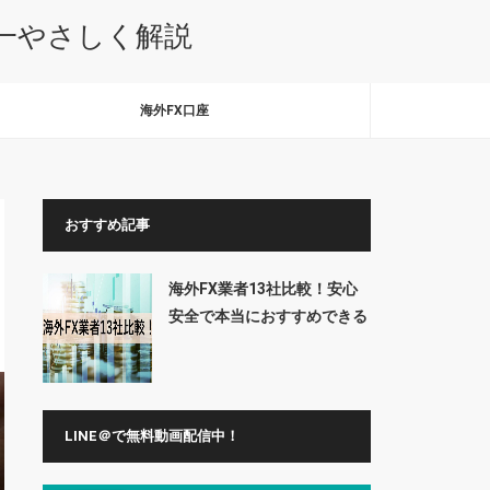
本一やさしく解説
海外FX口座
おすすめ記事
海外FX業者13社比較！安心
安全で本当におすすめできる
業者はここだ
LINE＠で無料動画配信中！