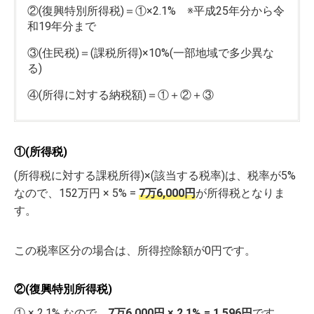
②(復興特別所得税)＝①×2.1% ※平成25年分から令
和19年分まで
③(住民税)＝(課税所得)×10%(一部地域で多少異な
る)
④(所得に対する納税額)＝①＋②＋③
①(所得税)
(所得税に対する課税所得)×(該当する税率)は、税率が5%
なので、152万円 × 5% =
7万6,000円
が所得税となりま
す。
この税率区分の場合は、所得控除額が0円です。
②(復興特別所得税)
① × 2.1% なので、
7万6,000円 × 2,1% = 1,596円
です。