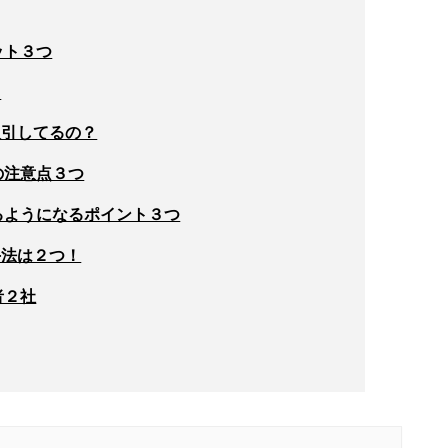
ット３つ
？
取引してるの？
の注意点３つ
るようになるポイント３つ
手法は２つ！
者２社