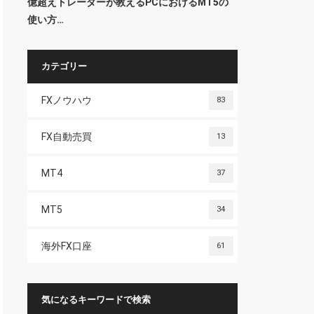
億超えトレーダーが教えるPCにおけるMT5の
使い方…
カテゴリー
FXノウハウ
83
FX自動売買
13
MT4
37
MT5
34
海外FX口座
61
気になるキーワードで検索