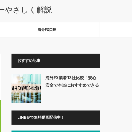
本一やさしく解説
海外FX口座
おすすめ記事
海外FX業者13社比較！安心
安全で本当におすすめできる
業者はここだ
LINE＠で無料動画配信中！