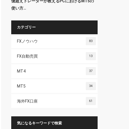
億超えトレーダーが教えるPCにおけるMT5の
使い方…
カテゴリー
FXノウハウ
83
FX自動売買
13
MT4
37
MT5
34
海外FX口座
61
気になるキーワードで検索