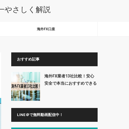
本一やさしく解説
海外FX口座
おすすめ記事
海外FX業者13社比較！安心
安全で本当におすすめできる
業者はここだ
LINE＠で無料動画配信中！