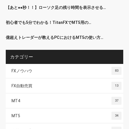
【あと●●秒！！】ローソク足の残り時間を表示させる…
初心者でも5分でわかる！TitanFXでMT5用の…
億超えトレーダーが教えるPCにおけるMT5の使い方…
カテゴリー
FXノウハウ
83
FX自動売買
13
MT4
37
MT5
34