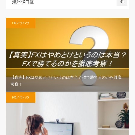
海外FX口座
61
FXノウハウ
【真実】FXはやめとけというのは本当？FXで勝てるのかを徹底
考察！
FXノウハウ