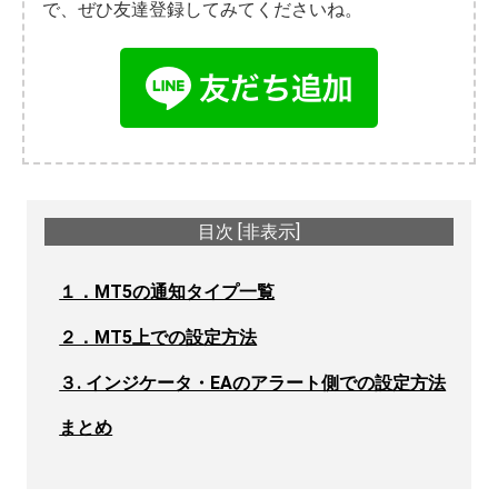
で、ぜひ友達登録してみてくださいね。
目次
[
非表示
]
１．MT5の通知タイプ一覧
２．MT5上での設定方法
３. インジケータ・EAのアラート側での設定方法
まとめ